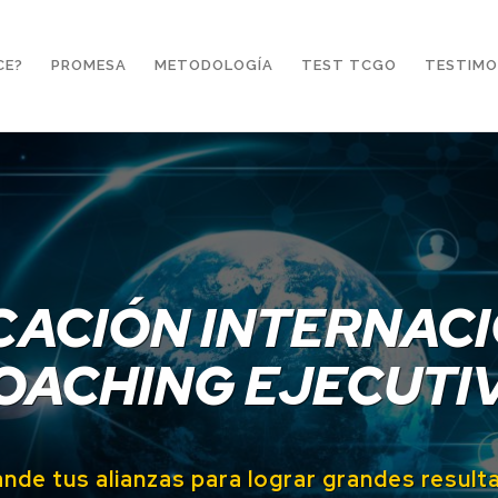
CE?
PROMESA
METODOLOGÍA
TEST TCGO
TESTIMO
CACIÓN INTERNAC
OACHING EJECUTI
nde tus alianzas para lograr grandes
result