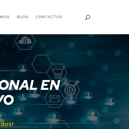
NIOS
BLOG
CONTACTOS
.
.
IONAL EN
VO
ados!