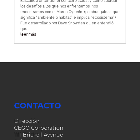
Buscando entender el contexto actual y como abordar
los desafíos a los que nos enfrentamos, nos
encontramos con el Marco Cynefin (palabra galesa que
significa “ambiente o hábitat” e implica “ecosistema”).
Fue desarrollado por Dave Snowden quien entendió
que...
leer más
CONTACTO
Dirección:
CEGO Corporation
1111 Brickell Avenue