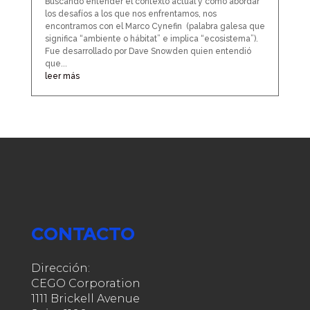
Buscando entender el contexto actual y como abordar
los desafíos a los que nos enfrentamos, nos
encontramos con el Marco Cynefin (palabra galesa que
significa “ambiente o hábitat” e implica “ecosistema”).
Fue desarrollado por Dave Snowden quien entendió
que...
leer más
CONTACTO
Dirección:
CEGO Corporation
1111 Brickell Avenue