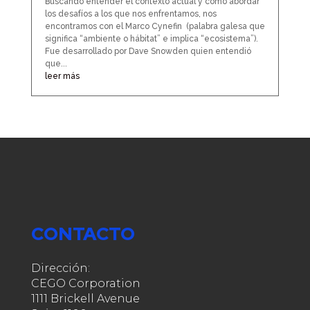
Buscando entender el contexto actual y como abordar
los desafíos a los que nos enfrentamos, nos
encontramos con el Marco Cynefin (palabra galesa que
significa “ambiente o hábitat” e implica “ecosistema”).
Fue desarrollado por Dave Snowden quien entendió
que...
leer más
CONTACTO
Dirección:
CEGO Corporation
1111 Brickell Avenue