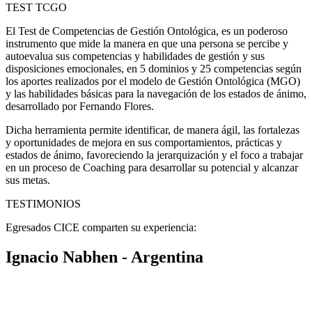
TEST TCGO
El Test de Competencias de Gestión Ontológica, es un poderoso
instrumento que mide la manera en que una persona se percibe y
autoevalua sus competencias y habilidades de gestión y sus
disposiciones emocionales, en 5 dominios y 25 competencias según
los aportes realizados por el modelo de Gestión Ontológica (MGO)
y las habilidades básicas para la navegación de los estados de ánimo,
desarrollado por Fernando Flores.
Dicha herramienta permite identificar, de manera ágil, las fortalezas
y oportunidades de mejora en sus comportamientos, prácticas y
estados de ánimo, favoreciendo la jerarquización y el foco a trabajar
en un proceso de Coaching para desarrollar su potencial y alcanzar
sus metas.
TESTIMONIOS
Egresados CICE comparten su experiencia:
Ignacio Nabhen - Argentina
«En la CICE me enseñaron a TRABAJAR como coach. Mi
facturación vinculada al Coaching pasó de representar sólo una
porción marginal de mis ingresos a más de la mitad de los mismos