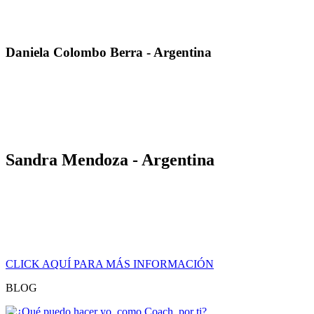
recorrido de cada una de las dimensiones, en una aventura de
aprendizaje poderosa y sin límite.»
Daniela Colombo Berra - Argentina
«Conseguí ampliar mis horizontes laborales y obtuve herramientas
de contundencia para introducirme en nichos inexplorados en
empresas fuertemente estructuradas. Estoy siendo contratada para la
capitalización de RRHH en puestos de trabajo clave y la búsqueda
de talentos.»
Sandra Mendoza - Argentina
«Después de certificar con La Cice, pude dar vuelo y realidad a mi
emprendimiento personal. Mis ofertas se hicieron relevantes y
poderosas. Mi consultora se convirtió en un referente en el mundo
financiero Argentino y más allá, llevando nuestra propuesta a
Uruguay, Bolivia, Paraguay y Perú.»
CLICK AQUÍ PARA MÁS INFORMACIÓN
BLOG