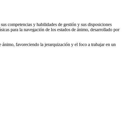
sus competencias y habilidades de gestión y sus disposiciones
icas para la navegación de los estados de ánimo, desarrollado por
 ánimo, favoreciendo la jerarquización y el foco a trabajar en un
de mis ingresos a más de la mitad de los mismos en menos de un
os rubros como seguridad, minería, retail, alimentos, etc.