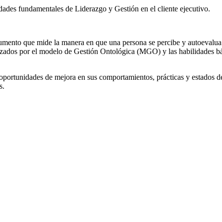
lidades fundamentales de Liderazgo y Gestión en el cliente ejecutivo.
umento que mide la manera en que una persona se percibe y autoevalua 
zados por el modelo de Gestión Ontológica (MGO) y las habilidades bás
y oportunidades de mejora en sus comportamientos, prácticas y estados de
s.
nculada al Coaching pasó de representar sólo una porción marginal 
mentar mi cartera de clientes y proyectos en organizaciones de divers
ués de haberme certificado.»