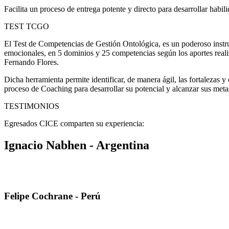
Facilita un proceso de entrega potente y directo para desarrollar habi
TEST TCGO
El Test de Competencias de Gestión Ontológica, es un poderoso instr
emocionales, en 5 dominios y 25 competencias según los aportes reali
Fernando Flores.
Dicha herramienta permite identificar, de manera ágil, las fortalezas 
proceso de Coaching para desarrollar su potencial y alcanzar sus meta
TESTIMONIOS
Egresados CICE comparten su experiencia:
Ignacio Nabhen - Argentina
«En la CICE me enseñaron a TRABAJAR como coach. Mi facturación vi
año»
Felipe Cochrane - Perú
«Después de haberme certificado como Coach Ejecutivo CICE pude incre
Incrementando en más del 100% mis ingresos sólo el primer año desp