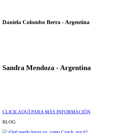
recorrido de cada una de las dimensiones, en una aventura de
aprendizaje poderosa y sin límite.»
Daniela Colombo Berra - Argentina
«Conseguí ampliar mis horizontes laborales y obtuve herramientas
de contundencia para introducirme en nichos inexplorados en
empresas fuertemente estructuradas. Estoy siendo contratada para la
capitalización de RRHH en puestos de trabajo clave y la búsqueda
de talentos.»
Sandra Mendoza - Argentina
«Después de certificar con La Cice, pude dar vuelo y realidad a mi
emprendimiento personal. Mis ofertas se hicieron relevantes y
poderosas. Mi consultora se convirtió en un referente en el mundo
financiero Argentino y más allá, llevando nuestra propuesta a
Uruguay, Bolivia, Paraguay y Perú.»
CLICK AQUÍ PARA MÁS INFORMACIÓN
BLOG