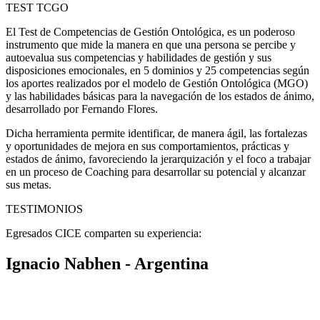
TEST TCGO
El Test de Competencias de Gestión Ontológica, es un poderoso
instrumento que mide la manera en que una persona se percibe y
autoevalua sus competencias y habilidades de gestión y sus
disposiciones emocionales, en 5 dominios y 25 competencias según
los aportes realizados por el modelo de Gestión Ontológica (MGO)
y las habilidades básicas para la navegación de los estados de ánimo,
desarrollado por Fernando Flores.
Dicha herramienta permite identificar, de manera ágil, las fortalezas
y oportunidades de mejora en sus comportamientos, prácticas y
estados de ánimo, favoreciendo la jerarquización y el foco a trabajar
en un proceso de Coaching para desarrollar su potencial y alcanzar
sus metas.
TESTIMONIOS
Egresados CICE comparten su experiencia:
Ignacio Nabhen - Argentina
«En la CICE me enseñaron a TRABAJAR como coach. Mi
facturación vinculada al Coaching pasó de representar sólo una
porción marginal de mis ingresos a más de la mitad de los mismos