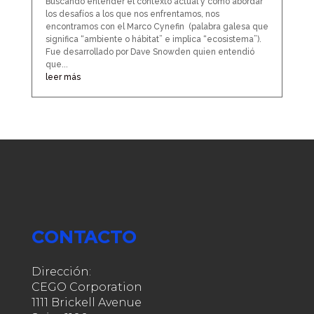
Buscando entender el contexto actual y como abordar
los desafíos a los que nos enfrentamos, nos
encontramos con el Marco Cynefin (palabra galesa que
significa “ambiente o hábitat” e implica “ecosistema”).
Fue desarrollado por Dave Snowden quien entendió
que...
leer más
CONTACTO
Dirección:
CEGO Corporation
1111 Brickell Avenue