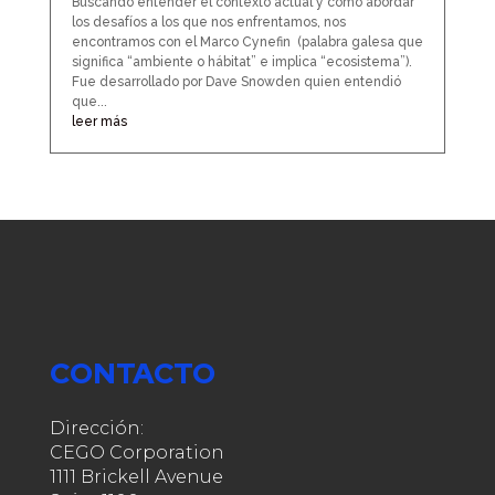
Buscando entender el contexto actual y como abordar
los desafíos a los que nos enfrentamos, nos
encontramos con el Marco Cynefin (palabra galesa que
significa “ambiente o hábitat” e implica “ecosistema”).
Fue desarrollado por Dave Snowden quien entendió
que...
leer más
CONTACTO
Dirección:
CEGO Corporation
1111 Brickell Avenue