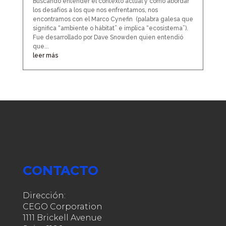
Buscando entender el contexto actual y como abordar
los desafíos a los que nos enfrentamos, nos
encontramos con el Marco Cynefin (palabra galesa que
significa “ambiente o hábitat” e implica “ecosistema”).
Fue desarrollado por Dave Snowden quien entendió
que...
leer más
CONTACTO
Dirección:
CEGO Corporation
1111 Brickell Avenue