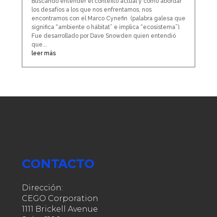
Buscando entender el contexto actual y como abordar
los desafíos a los que nos enfrentamos, nos
encontramos con el Marco Cynefin (palabra galesa que
significa “ambiente o hábitat” e implica “ecosistema”).
Fue desarrollado por Dave Snowden quien entendió
que...
leer más
CONTACTO
Dirección:
CEGO Corporation
1111 Brickell Avenue