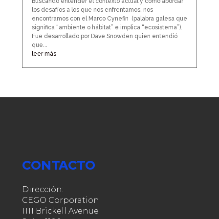
Buscando entender el contexto actual y como abordar
los desafíos a los que nos enfrentamos, nos
encontramos con el Marco Cynefin (palabra galesa que
significa “ambiente o hábitat” e implica “ecosistema”).
Fue desarrollado por Dave Snowden quien entendió
que...
leer más
CONTACTO
Dirección:
CEGO Corporation
1111 Brickell Avenue