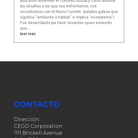
Buscando entender el contexto actual y como abordar
los desafíos a los que nos enfrentamos, nos
encontramos con el Marco Cynefin (palabra galesa que
significa “ambiente o hábitat” e implica “ecosistema”).
Fue desarrollado por Dave Snowden quien entendió
que...
leer más
CONTACTO
Dirección:
CEGO Corporation
1111 Brickell Avenue