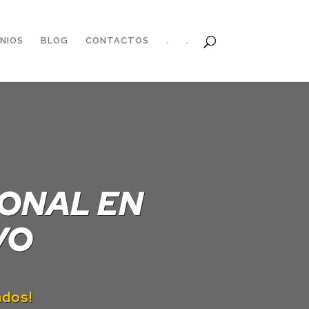
NIOS
BLOG
CONTACTOS
.
.
IONAL EN
VO
ados!