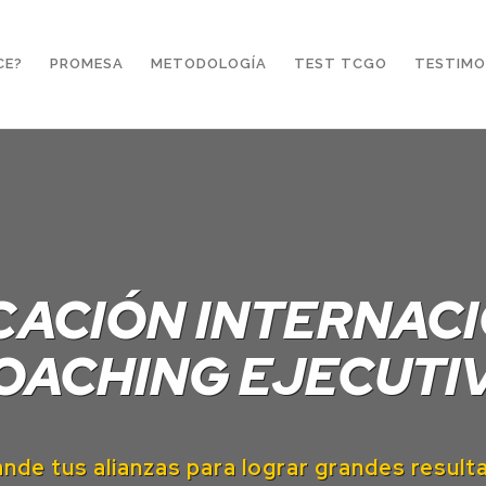
CE?
PROMESA
METODOLOGÍA
TEST TCGO
TESTIMO
CACIÓN INTERNAC
OACHING EJECUTI
nde tus alianzas para lograr grandes
result