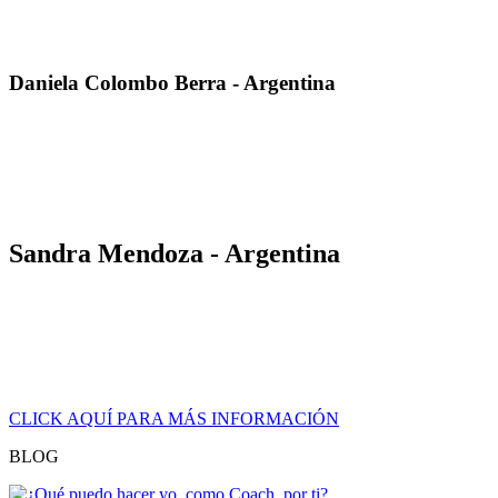
recorrido de cada una de las dimensiones, en una aventura de
aprendizaje poderosa y sin límite.»
Daniela Colombo Berra - Argentina
«Conseguí ampliar mis horizontes laborales y obtuve herramientas
de contundencia para introducirme en nichos inexplorados en
empresas fuertemente estructuradas. Estoy siendo contratada para la
capitalización de RRHH en puestos de trabajo clave y la búsqueda
de talentos.»
Sandra Mendoza - Argentina
«Después de certificar con La Cice, pude dar vuelo y realidad a mi
emprendimiento personal. Mis ofertas se hicieron relevantes y
poderosas. Mi consultora se convirtió en un referente en el mundo
financiero Argentino y más allá, llevando nuestra propuesta a
Uruguay, Bolivia, Paraguay y Perú.»
CLICK AQUÍ PARA MÁS INFORMACIÓN
BLOG