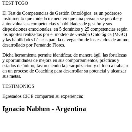
TEST TCGO
El Test de Competencias de Gestión Ontológica, es un poderoso
instrumento que mide la manera en que una persona se percibe y
autoevalua sus competencias y habilidades de gestión y sus
disposiciones emocionales, en 5 dominios y 25 competencias según
los aportes realizados por el modelo de Gestión Ontológica (MGO)
y las habilidades básicas para la navegación de los estados de ánimo,
desarrollado por Fernando Flores.
Dicha herramienta permite identificar, de manera ágil, las fortalezas
y oportunidades de mejora en sus comportamientos, prácticas y
estados de ánimo, favoreciendo la jerarquización y el foco a trabajar
en un proceso de Coaching para desarrollar su potencial y alcanzar
sus metas.
TESTIMONIOS
Egresados CICE comparten su experiencia:
Ignacio Nabhen - Argentina
«En la CICE me enseñaron a TRABAJAR como coach. Mi
facturación vinculada al Coaching pasó de representar sólo una
porción marginal de mis ingresos a más de la mitad de los mismos