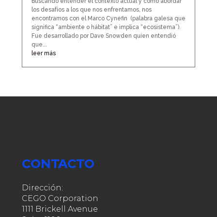
Buscando entender el contexto actual y como abordar
los desafíos a los que nos enfrentamos, nos
encontramos con el Marco Cynefin (palabra galesa que
significa “ambiente o hábitat” e implica “ecosistema”).
Fue desarrollado por Dave Snowden quien entendió
que...
leer más
CONTACTO
Dirección:
CEGO Corporation
1111 Brickell Avenue