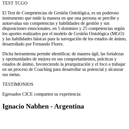
TEST TCGO
El Test de Competencias de Gestión Ontológica, es un poderoso
instrumento que mide la manera en que una persona se percibe y
autoevalua sus competencias y habilidades de gestión y sus
disposiciones emocionales, en 5 dominios y 25 competencias según
los aportes realizados por el modelo de Gestión Ontológica (MGO)
y las habilidades básicas para la navegación de los estados de ánimo,
desarrollado por Fernando Flores.
Dicha herramienta permite identificar, de manera ágil, las fortalezas
y oportunidades de mejora en sus comportamientos, prácticas y
estados de ánimo, favoreciendo la jerarquización y el foco a trabajar
en un proceso de Coaching para desarrollar su potencial y alcanzar
sus metas.
TESTIMONIOS
Egresados CICE comparten su experiencia:
Ignacio Nabhen - Argentina
«En la CICE me enseñaron a TRABAJAR como coach. Mi
facturación vinculada al Coaching pasó de representar sólo una
porción marginal de mis ingresos a más de la mitad de los mismos