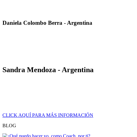
recorrido de cada una de las dimensiones, en una aventura de
aprendizaje poderosa y sin límite.»
Daniela Colombo Berra - Argentina
«Conseguí ampliar mis horizontes laborales y obtuve herramientas
de contundencia para introducirme en nichos inexplorados en
empresas fuertemente estructuradas. Estoy siendo contratada para la
capitalización de RRHH en puestos de trabajo clave y la búsqueda
de talentos.»
Sandra Mendoza - Argentina
«Después de certificar con La Cice, pude dar vuelo y realidad a mi
emprendimiento personal. Mis ofertas se hicieron relevantes y
poderosas. Mi consultora se convirtió en un referente en el mundo
financiero Argentino y más allá, llevando nuestra propuesta a
Uruguay, Bolivia, Paraguay y Perú.»
CLICK AQUÍ PARA MÁS INFORMACIÓN
BLOG