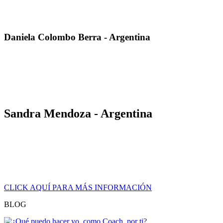
recorrido de cada una de las dimensiones, en una aventura de
aprendizaje poderosa y sin límite.»
Daniela Colombo Berra - Argentina
«Conseguí ampliar mis horizontes laborales y obtuve herramientas
de contundencia para introducirme en nichos inexplorados en
empresas fuertemente estructuradas. Estoy siendo contratada para la
capitalización de RRHH en puestos de trabajo clave y la búsqueda
de talentos.»
Sandra Mendoza - Argentina
«Después de certificar con La Cice, pude dar vuelo y realidad a mi
emprendimiento personal. Mis ofertas se hicieron relevantes y
poderosas. Mi consultora se convirtió en un referente en el mundo
financiero Argentino y más allá, llevando nuestra propuesta a
Uruguay, Bolivia, Paraguay y Perú.»
CLICK AQUÍ PARA MÁS INFORMACIÓN
BLOG