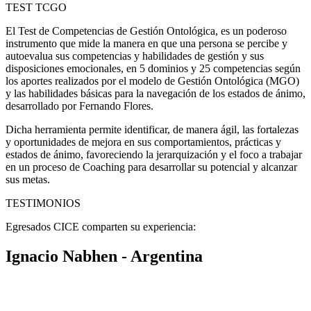
TEST TCGO
El Test de Competencias de Gestión Ontológica, es un poderoso
instrumento que mide la manera en que una persona se percibe y
autoevalua sus competencias y habilidades de gestión y sus
disposiciones emocionales, en 5 dominios y 25 competencias según
los aportes realizados por el modelo de Gestión Ontológica (MGO)
y las habilidades básicas para la navegación de los estados de ánimo,
desarrollado por Fernando Flores.
Dicha herramienta permite identificar, de manera ágil, las fortalezas
y oportunidades de mejora en sus comportamientos, prácticas y
estados de ánimo, favoreciendo la jerarquización y el foco a trabajar
en un proceso de Coaching para desarrollar su potencial y alcanzar
sus metas.
TESTIMONIOS
Egresados CICE comparten su experiencia:
Ignacio Nabhen - Argentina
«En la CICE me enseñaron a TRABAJAR como coach. Mi
facturación vinculada al Coaching pasó de representar sólo una
porción marginal de mis ingresos a más de la mitad de los mismos