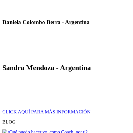
recorrido de cada una de las dimensiones, en una aventura de
aprendizaje poderosa y sin límite.»
Daniela Colombo Berra - Argentina
«Conseguí ampliar mis horizontes laborales y obtuve herramientas
de contundencia para introducirme en nichos inexplorados en
empresas fuertemente estructuradas. Estoy siendo contratada para la
capitalización de RRHH en puestos de trabajo clave y la búsqueda
de talentos.»
Sandra Mendoza - Argentina
«Después de certificar con La Cice, pude dar vuelo y realidad a mi
emprendimiento personal. Mis ofertas se hicieron relevantes y
poderosas. Mi consultora se convirtió en un referente en el mundo
financiero Argentino y más allá, llevando nuestra propuesta a
Uruguay, Bolivia, Paraguay y Perú.»
CLICK AQUÍ PARA MÁS INFORMACIÓN
BLOG