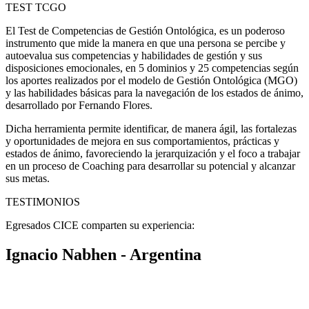
TEST TCGO
El Test de Competencias de Gestión Ontológica, es un poderoso
instrumento que mide la manera en que una persona se percibe y
autoevalua sus competencias y habilidades de gestión y sus
disposiciones emocionales, en 5 dominios y 25 competencias según
los aportes realizados por el modelo de Gestión Ontológica (MGO)
y las habilidades básicas para la navegación de los estados de ánimo,
desarrollado por Fernando Flores.
Dicha herramienta permite identificar, de manera ágil, las fortalezas
y oportunidades de mejora en sus comportamientos, prácticas y
estados de ánimo, favoreciendo la jerarquización y el foco a trabajar
en un proceso de Coaching para desarrollar su potencial y alcanzar
sus metas.
TESTIMONIOS
Egresados CICE comparten su experiencia:
Ignacio Nabhen - Argentina
«En la CICE me enseñaron a TRABAJAR como coach. Mi
facturación vinculada al Coaching pasó de representar sólo una
porción marginal de mis ingresos a más de la mitad de los mismos