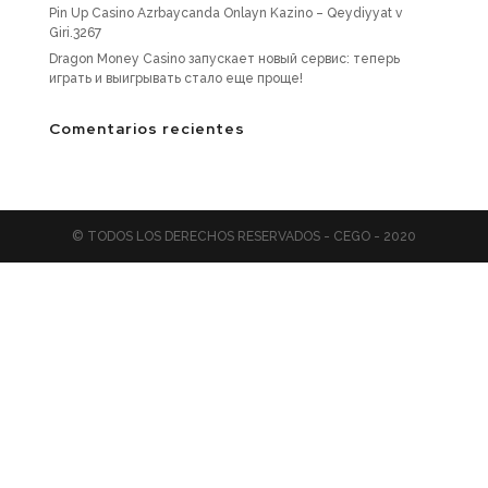
Pin Up Casino Azrbaycanda Onlayn Kazino – Qeydiyyat v
Giri.3267
Dragon Money Casino запускает новый сервис: теперь
играть и выигрывать стало еще проще!
Comentarios recientes
© TODOS LOS DERECHOS RESERVADOS - CEGO - 2020