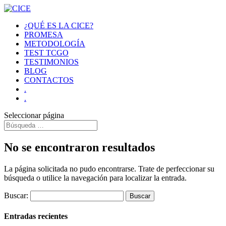
¿QUÉ ES LA CICE?
PROMESA
METODOLOGÍA
TEST TCGO
TESTIMONIOS
BLOG
CONTACTOS
.
.
Seleccionar página
No se encontraron resultados
La página solicitada no pudo encontrarse. Trate de perfeccionar su
búsqueda o utilice la navegación para localizar la entrada.
Buscar:
Entradas recientes