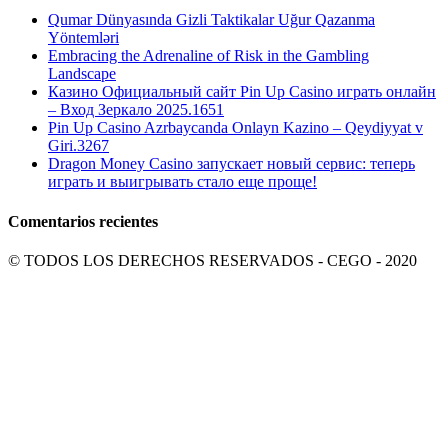
Qumar Dünyasında Gizli Taktikalar Uğur Qazanma
Yöntemləri
Embracing the Adrenaline of Risk in the Gambling
Landscape
Казино Официальный сайт Pin Up Casino играть онлайн
– Вход Зеркало 2025.1651
Pin Up Casino Azrbaycanda Onlayn Kazino – Qeydiyyat v
Giri.3267
Dragon Money Casino запускает новый сервис: теперь
играть и выигрывать стало еще проще!
Comentarios recientes
© TODOS LOS DERECHOS RESERVADOS - CEGO - 2020