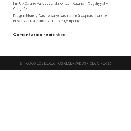
Pin Up Casino Azrbaycanda Onlayn Kazino – Qeydiyyat v
Giri.3267
Dragon Money Casino запускает новый сервис: теперь
играть и выигрывать стало еще проще!
Comentarios recientes
© TODOS LOS DERECHOS RESERVADOS - CEGO - 2020