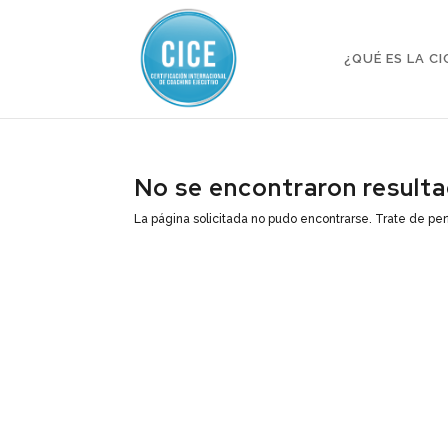
¿QUÉ ES LA CI
No se encontraron result
La página solicitada no pudo encontrarse. Trate de perf