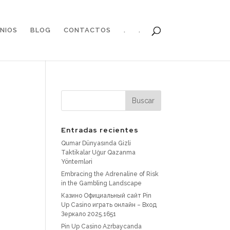
NIOS
BLOG
CONTACTOS
.
.
Entradas recientes
Qumar Dünyasında Gizli
Taktikalar Uğur Qazanma
Yöntemləri
Embracing the Adrenaline of Risk
in the Gambling Landscape
Казино Официальный сайт Pin
Up Casino играть онлайн – Вход
Зеркало 2025.1651
Pin Up Casino Azrbaycanda