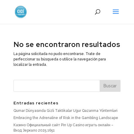
No se encontraron resultados
La página solicitada no pudo encontrarse. Trate de
perfeccionar su búsqueda o utilice la navegación para
localizar la entrada.
Entradas recientes
Qumar Dünyasında Gizli Taktikalar Uğur Qazanma Yöntemləri
Embracing the Adrenaline of Risk in the Gambling Landscape
Казино Официальный сайт Pin Up Casino играть онлайн –
Вход Зеркало 2025.1651