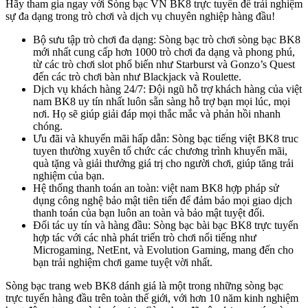
Hãy tham gia ngay với Sòng bạc VN BK8 trực tuyến để trải nghiệm
sự đa dạng trong trò chơi và dịch vụ chuyên nghiệp hàng đầu!
Bộ sưu tập trò chơi đa dạng: Sòng bạc trò chơi sòng bạc BK8
mới nhất cung cấp hơn 1000 trò chơi đa dạng và phong phú,
từ các trò chơi slot phổ biến như Starburst và Gonzo’s Quest
đến các trò chơi bàn như Blackjack và Roulette.
Dịch vụ khách hàng 24/7: Đội ngũ hỗ trợ khách hàng của việt
nam BK8 uy tín nhất luôn sẵn sàng hỗ trợ bạn mọi lúc, mọi
nơi. Họ sẽ giúp giải đáp mọi thắc mắc và phản hồi nhanh
chóng.
Ưu đãi và khuyến mãi hấp dẫn: Sòng bạc tiếng việt BK8 truc
tuyen thường xuyên tổ chức các chương trình khuyến mãi,
quà tặng và giải thưởng giá trị cho người chơi, giúp tăng trải
nghiệm của bạn.
Hệ thống thanh toán an toàn: việt nam BK8 hợp pháp sử
dụng công nghệ bảo mật tiên tiến để đảm bảo mọi giao dịch
thanh toán của bạn luôn an toàn và bảo mật tuyệt đối.
Đối tác uy tín và hàng đầu: Sòng bạc bài bạc BK8 trực tuyến
hợp tác với các nhà phát triển trò chơi nổi tiếng như
Microgaming, NetEnt, và Evolution Gaming, mang đến cho
bạn trải nghiệm chơi game tuyệt vời nhất.
Sòng bạc trang web BK8 dánh giá là một trong những sòng bạc
trực tuyến hàng đầu trên toàn thế giới, với hơn 10 năm kinh nghiệm