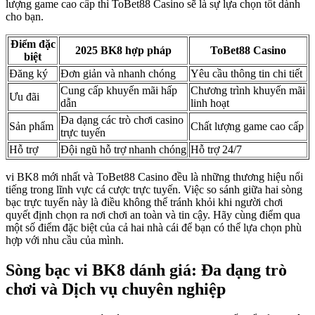
lượng game cao cấp thì ToBet88 Casino sẽ là sự lựa chọn tốt dành
cho bạn.
Điểm đặc
2025 BK8 hợp pháp
ToBet88 Casino
biệt
Đăng ký
Đơn giản và nhanh chóng
Yêu cầu thông tin chi tiết
Cung cấp khuyến mãi hấp
Chương trình khuyến mãi
Ưu đãi
dẫn
linh hoạt
Đa dạng các trò chơi casino
Sản phẩm
Chất lượng game cao cấp
trực tuyến
Hỗ trợ
Đội ngũ hỗ trợ nhanh chóng
Hỗ trợ 24/7
vi BK8 mới nhất và ToBet88 Casino đều là những thương hiệu nổi
tiếng trong lĩnh vực cá cược trực tuyến. Việc so sánh giữa hai sòng
bạc trực tuyến này là điều không thể tránh khỏi khi người chơi
quyết định chọn ra nơi chơi an toàn và tin cậy. Hãy cùng điểm qua
một số điểm đặc biệt của cả hai nhà cái để bạn có thể lựa chọn phù
hợp với nhu cầu của mình.
Sòng bạc vi BK8 dánh giá: Đa dạng trò
chơi và Dịch vụ chuyên nghiệp