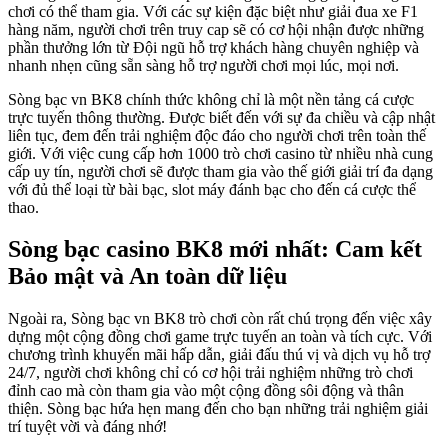
chơi có thể tham gia. Với các sự kiện đặc biệt như giải đua xe F1
hàng năm, người chơi trên truy cap sẽ có cơ hội nhận được những
phần thưởng lớn từ Đội ngũ hỗ trợ khách hàng chuyên nghiệp và
nhanh nhẹn cũng sẵn sàng hỗ trợ người chơi mọi lúc, mọi nơi.
Sòng bạc vn BK8 chính thức không chỉ là một nền tảng cá cược
trực tuyến thông thường. Được biết đến với sự đa chiều và cập nhật
liên tục, đem đến trải nghiệm độc đáo cho người chơi trên toàn thế
giới. Với việc cung cấp hơn 1000 trò chơi casino từ nhiều nhà cung
cấp uy tín, người chơi sẽ được tham gia vào thế giới giải trí đa dạng
với đủ thể loại từ bài bạc, slot máy đánh bạc cho đến cá cược thể
thao.
Sòng bạc casino BK8 mới nhất: Cam kết
Bảo mật và An toàn dữ liệu
Ngoài ra, Sòng bạc vn BK8 trò chơi còn rất chú trọng đến việc xây
dựng một cộng đồng chơi game trực tuyến an toàn và tích cực. Với
chương trình khuyến mãi hấp dẫn, giải đấu thú vị và dịch vụ hỗ trợ
24/7, người chơi không chỉ có cơ hội trải nghiệm những trò chơi
đỉnh cao mà còn tham gia vào một cộng đồng sôi động và thân
thiện. Sòng bạc hứa hẹn mang đến cho bạn những trải nghiệm giải
trí tuyệt vời và đáng nhớ!