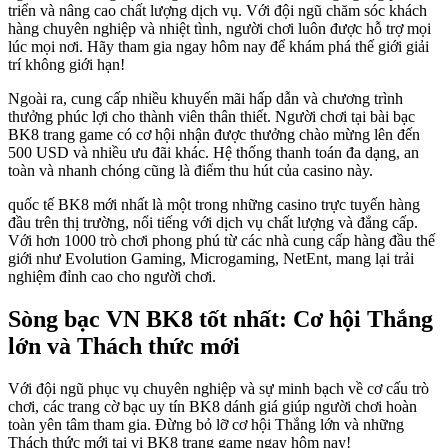
triển và nâng cao chất lượng dịch vụ. Với đội ngũ chăm sóc khách
hàng chuyên nghiệp và nhiệt tình, người chơi luôn được hỗ trợ mọi
lúc mọi nơi. Hãy tham gia ngay hôm nay để khám phá thế giới giải
trí không giới hạn!
Ngoài ra, cung cấp nhiều khuyến mãi hấp dẫn và chương trình
thưởng phúc lợi cho thành viên thân thiết. Người chơi tại bài bạc
BK8 trang game có cơ hội nhận được thưởng chào mừng lên đến
500 USD và nhiều ưu đãi khác. Hệ thống thanh toán đa dạng, an
toàn và nhanh chóng cũng là điểm thu hút của casino này.
quốc tế BK8 mới nhất là một trong những casino trực tuyến hàng
đầu trên thị trường, nổi tiếng với dịch vụ chất lượng và đẳng cấp.
Với hơn 1000 trò chơi phong phú từ các nhà cung cấp hàng đầu thế
giới như Evolution Gaming, Microgaming, NetEnt, mang lại trải
nghiệm đỉnh cao cho người chơi.
Sòng bạc VN BK8 tốt nhất: Cơ hội Thắng
lớn và Thách thức mới
Với đội ngũ phục vụ chuyên nghiệp và sự minh bạch về cơ cấu trò
chơi, các trang cờ bạc uy tín BK8 dánh giá giúp người chơi hoàn
toàn yên tâm tham gia. Đừng bỏ lỡ cơ hội Thắng lớn và những
Thách thức mới tại vi BK8 trang game ngay hôm nay!